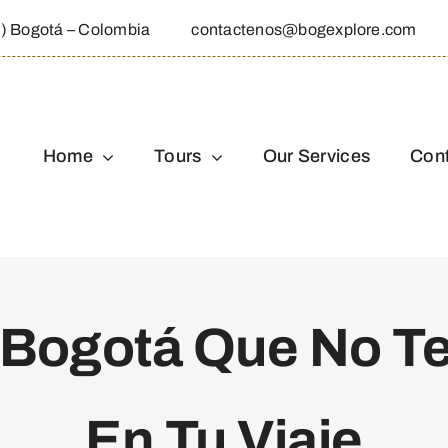
1) Bogotá – Colombia
contactenos@bogexplore.com
Home
Tours
Our Services
Cont
 Bogotá Que No T
En Tu Viaje