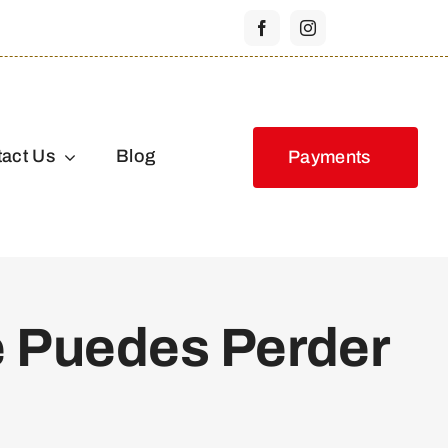
act Us
Blog
Payments
e Puedes Perder