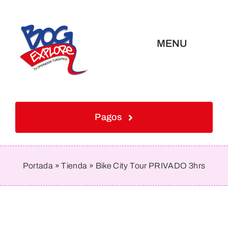
Saltar
al
contenido
MENU
Inicio
Pagos
Tours
Nuestros Servicios
Portada
»
Tienda
»
Bike City Tour PRIVADO 3hrs
Contáctanos
Blog