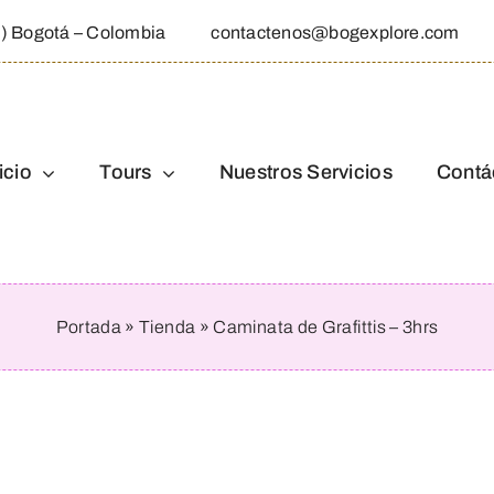
1) Bogotá – Colombia
contactenos@bogexplore.com
icio
Tours
Nuestros Servicios
Contá
Portada
»
Tienda
»
Caminata de Grafittis – 3hrs